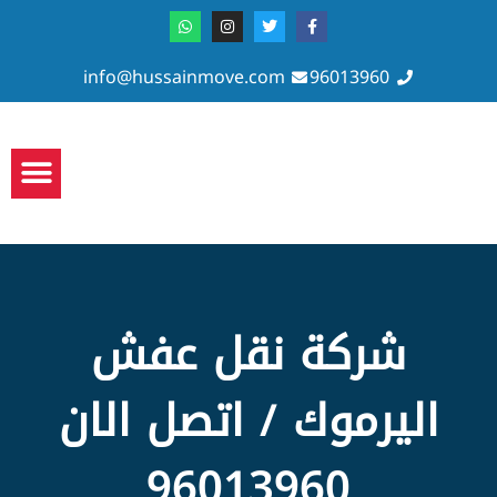
info@hussainmove.com
96013960
سياسة الا
شركة نقل عفش
اليرموك / اتصل الان
96013960