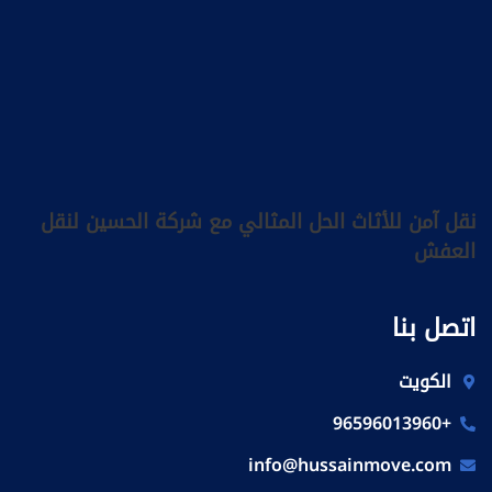
نقل آمن للأثاث الحل المثالي مع شركة الحسين لنقل
العفش
اتصل بنا
الكويت
+96596013960
info@hussainmove.com