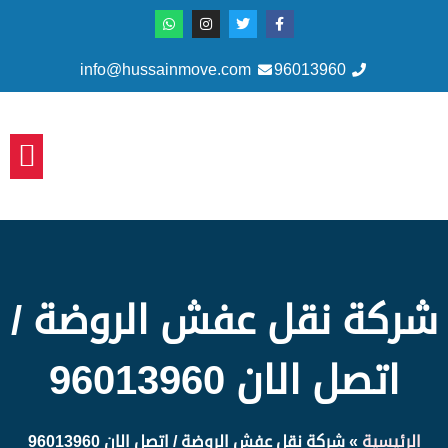
info@hussainmove.com
96013960
سياسة 
شركة نقل عفش الروضة /
اتصل الان 96013960
الرئيسية
»
شركة نقل عفش الروضة / اتصل الان 96013960