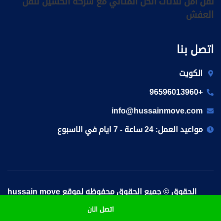
نقل آمن للأثاث الحل المثالي مع شركة الحسين لنقل
العفش
اتصل بنا
الكويت
+96596013960
info@hussainmove.com
مواعيد العمل: 24 ساعة - 7 ايام في الاسبوع
الحقوق © جميع الحقوق محفوظه لموقع hussain move
2025 .
اتصل الان