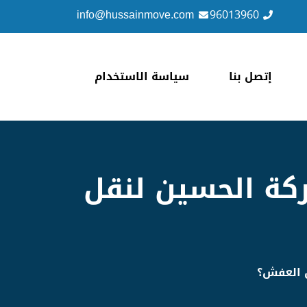
info@hussainmove.com
96013960
إتصل بنا
سياسة الاستخدام
كة الحسين لنقل
ل العفش؟