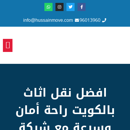
info@hussainmove.com
96013960
سياسة 
افضل نقل اثاث
بالكويت راحة أمان
وسرعة مع شركة