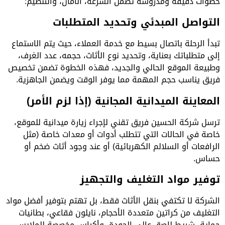
خطوات دقيقة ومدروسة تضمن السرعة، الأمان، والتنظيم:
التواصل المبدئي وتحديد المتطلبات
تبدأ الرحلة باتصال بسيط مع خدمة العملاء، حيث يتم الاستماع
إلى متطلباتك بعناية، وتحديد نوع الأثاث، حجمه، عدد الغرف،
وطبيعة الموقع الحالي والجديد، فهذه الخطوة تضمن تخصيص
فريق يناسب حجم المهمة مما يوفر الوقت ويضمن الجاهزية.
المعاينة الميدانية المجانية (إذا لزم الأمر)
ترسل شركة الحسين فريق تقني لإجراء زيارة ميدانية للموقع،
خاصة في الحالات التي تتطلب أدوات أو معدات خاصة (مثل
الرافعات أو السلالم الكهربائية) أو عند وجود أثاث ضخم أو
حساس.
توفير مواد التغليف والتجهيز
الشركة لا تكتفي بنقل الأثاث فقط، بل تهتم بتوفير أفضل مواد
التغليف من كراتين متعددة الأحجام، نايلون فقاعي، بطانيات
حماية، شريط لاصق عالي الجودة، وأكياس مخصصة للملابس